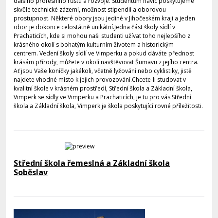
dalšího profesního růstu a rozvoje. Studentům navíc poskytujeme
skvělé technické zázemí, možnost stipendií a oborovou
prostupnost. Některé obory jsou jediné v Jihočeském kraji a jeden
obor je dokonce celostátně unikátní.Jedna část školy sídlí v
Prachaticích, kde si mohou naši studenti užívat toho nejlepšího z
krásného okolí s bohatým kulturním životem a historickým
centrem. Vedení školy sídlí ve Vimperku a pokud dáváte přednost
krásám přírody, můžete v okolí navštěvovat Šumavu z jejího centra.
Ať jsou Vaše koníčky jakékoli, včetně lyžování nebo cyklistiky, jistě
najdete vhodné místo k jejich provozování.Chcete-li studovat v
kvalitní škole v krásném prostředí, Střední škola a Základní škola,
Vimperk se sídly ve Vimperku a Prachaticích, je tu pro vás.Střední
škola a Základní škola, Vimperk je škola poskytující rovné příležitosti.
Střední škola řemeslná a Základní škola
Soběslav