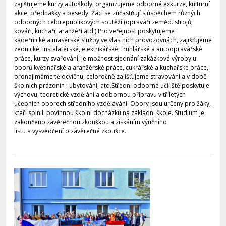
zajišťujeme kurzy autoškoly, organizujeme odborné exkurze, kulturní
akce, přednášky a besedy. Žáci se zúčastňují s úspěchem různých
odborných celorepublikových soutěží (opraváři zeměd. strojů,
kováři, kuchaři, aranžéři atd.).Pro veřejnost poskytujeme
kadeřnické a masérské služby ve vlastních provozovnách, zajišťujeme
zednické, instalatérské, elektrikářské, truhlářské a autoopravářské
práce, kurzy svařování, je možnost sjednání zakázkové výroby u
oborů květinářské a aranžérské práce, cukrářské a kuchařské práce,
pronajímáme tělocvičnu, celoročně zajišťujeme stravování a v době
školních prázdnin i ubytování, atd.Střední odborné učiliště poskytuje
výchovu, teoretické vzdělání a odbornou přípravu v tříletých
učebních oborech středního vzdělávání. Obory jsou určeny pro žáky,
kteří splnili povinnou školní docházku na základní škole. Studium je
zakončeno závěrečnou zkouškou a získáním výučního
listu a vysvědčení o závěrečné zkoušce.