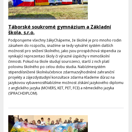
Táborské soukromé gymnázium a Základní
škola, s.r.o.
Podporujeme všechny žákyChápeme, že školné je pro mnoho rodin
zásahem do rozpočtu, snažíme se tedy vytvářet systém dalších
možností pro snížení školného, jako jsou prospěchová stipendia za
vynikající reprezentaci školy či výrazné úspěchy v mimoškolní
činnosti. Pokud na škole studují sourozenci, starší z nich platí
polovinu školného po celou dobu studia. Nabízímesystém
stipendiísnížené školnéučebnice zdarmazvýhodněné zahraniční
projekty a zájezdystudijní konzultace zdarma Klademe důraz na
jazykovou vybavenostNabízíme možnost získání jazykového diplomu
z anglického jazyka (MOVERS, KET, PET, FCE) a německého jazyka
(SPRACHDIPLOM).