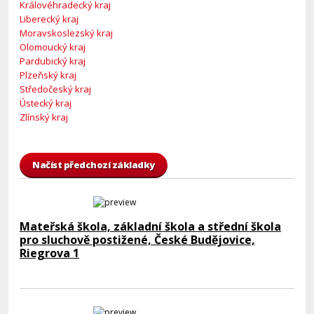
Královéhradecký kraj
Liberecký kraj
Moravskoslezský kraj
Olomoucký kraj
Pardubický kraj
Plzeňský kraj
Středočeský kraj
Ústecký kraj
Zlínský kraj
Načíst předchozí základky
Mateřská škola, základní škola a střední škola
pro sluchově postižené, České Budějovice,
Riegrova 1