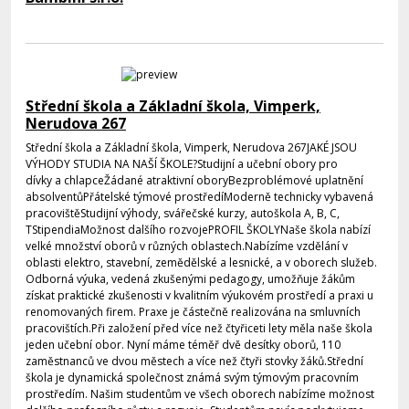
Střední škola a Základní škola, Vimperk,
Nerudova 267
Střední škola a Základní škola, Vimperk, Nerudova 267JAKÉ JSOU
VÝHODY STUDIA NA NAŠÍ ŠKOLE?Studijní a učební obory pro
dívky a chlapceŽádané atraktivní oboryBezproblémové uplatnění
absolventůPřátelské týmové prostředíModerně technicky vybavená
pracovištěStudijní výhody, svářečské kurzy, autoškola A, B, C,
TStipendiaMožnost dalšího rozvojePROFIL ŠKOLYNaše škola nabízí
velké množství oborů v různých oblastech.Nabízíme vzdělání v
oblasti elektro, stavební, zemědělské a lesnické, a v oborech služeb.
Odborná výuka, vedená zkušenými pedagogy, umožňuje žákům
získat praktické zkušenosti v kvalitním výukovém prostředí a praxi u
renomovaných firem. Praxe je částečně realizována na smluvních
pracovištích.Při založení před více než čtyřiceti lety měla naše škola
jeden učební obor. Nyní máme téměř dvě desítky oborů, 110
zaměstnanců ve dvou městech a více než čtyři stovky žáků.Střední
škola je dynamická společnost známá svým týmovým pracovním
prostředím. Našim studentům ve všech oborech nabízíme možnost