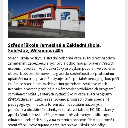
Střední škola řemeslná a Základní škola,
Soběslav, Wilsonova 405
Střední škola poskytuje střední odborné vzdělávání s různorodým
zaměřením, zabezpečuje výchovu a odbornou přípravu v tříletých
učebních oborech, vychovává žáky pro výkon povolání ve zvoleném
oboru, k bezproblémové integraci do společnosti a k profesnímu
uplatnění na trhu práce. Poskytuje také speciálně pedagogickou péči
žákům se speciálními vzdělávacími potřebami.Výuka ve všech
učebních oborech probíhá dle Rámcových vzdělávacích programů
schválených MŠMT, z kterých vychází Školní vzdělávací programy
(ŠVP).Vzdělávání žáků je realizováno prostřednictvím speciálně
pedagogických metod a forem učení s využitím názorných
pomůcek a didaktické techniky (interaktivní tabule, PC, 3D tiskárny
apod.). Výuka se uskutečňuje v moderně vybavených odborných
dílnách a učebnách školy a na externích pracovištích v soukromé i
státní sféře. Provozujeme vlastní svářečskou školu, pro žáky