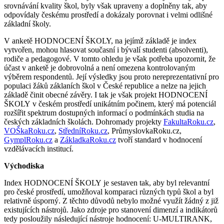
srovnávání kvality škol, byly však upraveny a doplněny tak, aby
odpovídaly českému prostředí a dokázaly porovnat i velmi odlišné
základní školy.
V anketě HODNOCENÍ ŠKOLY, na jejímž základě je index
vytvořen, mohou hlasovat současní i bývalí studenti (absolventi),
rodiče a pedagogové. V tomto ohledu je však potřeba upozornit, že
účast v anketě je dobrovolná a není omezena kontrolovaným
výběrem respondentů. Její výsledky jsou proto nereprezentativní pro
populaci žáků záklaních škol v České republice a nelze na jejich
základě činit obecné závěry. I tak je však projekt HODNOCENÍ
ŠKOLY v českém prostředí unikátním počinem, který má potenciál
rozšířit spektrum dostupných informací o podmínkách studia na
českých základních školách. Dohromady projekty
FakultaRoku.cz
,
VOŠkaRoku.cz
,
StředníRoku.cz
, PrůmyslovkaRoku.cz,
GymplRoku.cz
a
ZákladkaRoku.cz
tvoří standard v hodnocení
vzdělávacích institucí.
Východiska
Index HODNOCENÍ ŠKOLY je sestaven tak, aby byl relevantní
pro české prostředí, umožňoval komparaci různých typů škol a byl
relativně úsporný. Z těchto důvodů nebylo možné využít žádný z již
existujících nástrojů. Jako zdroje pro stanovení dimenzí a indikátorů
tedy posloužily následující nástroje hodnocení: U-MULTIRANK,