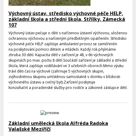
Výchovný ústav, středisko výchovné péče HELP,
základní škola a střední škola, Střílky, Zámecká
107
Výchovný ústav pečuje o děti s nařízenou ústavní výchovou, uloženou
ochrannou výchovou a nařízeným předběžným opatřením. Středisko
výchovné péče HELP zajišťuje ambulantní provoz se zaměřením
na poskytování pomoci dětem a mládeži. Každý rok přijímáme
zhruba 30 dětí. Kapacita dětí v zařízení je 48, v 6ti výchovných
skupinách po max. počtu 8 dětí.Součástí zařízení je základní a střední
škola, která zajišťuje vzdělávání ve 3 učebních oborech.Mimo výuku
tráví děti čas na výchově (zahrnuje 5 výchovných skupin,
zvýhodněnou skupinu umístěnou samostatně v domku v blízkosti
výchovného ústavu a cvičný byt).Zařízení poskytuje
konzultační a poradenské služby pro rodiče a zákonné zástupce dětí.
Základní umělecká škola Alfréda Radoka
Valašské Meziříčí